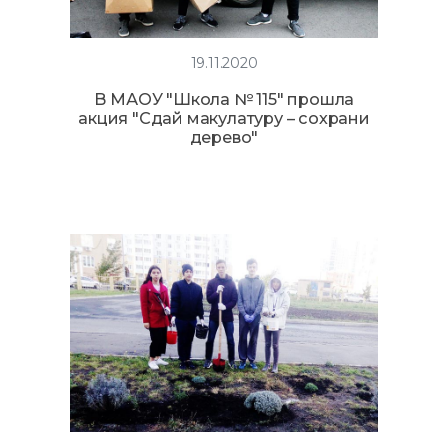
19.11.2020
В МАОУ "Школа № 115" прошла
акция "Сдай макулатуру – сохрани
дерево"