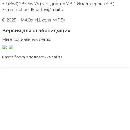
+7 (863) 285-56-75
(зам. дир. по УВР Искендерова А.В.)
E-mail:
school115rostov@mail.ru
© 2025 МАОУ «Школа № 115»
Версия для слабовидящих
Мы в социальных сетях:
Разработка и поддержка сайта