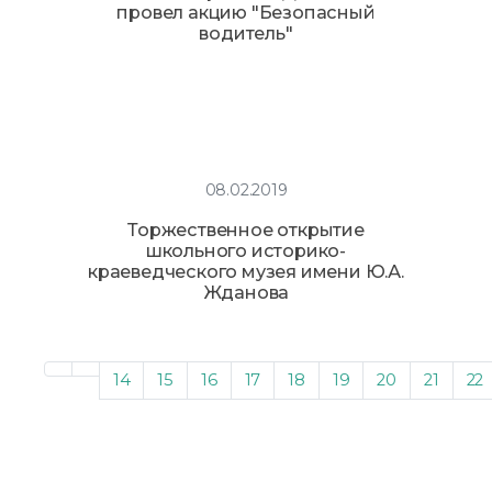
провел акцию "Безопасный
водитель"
08.02.2019
Торжественное открытие
школьного историко-
краеведческого музея имени Ю.А.
Жданова
14
15
16
17
18
19
20
21
22
Страница 23 из 23