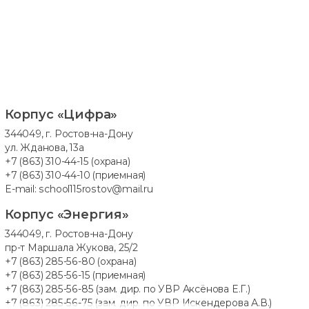
Корпус «Цифра»
344049, г. Ростов-на-Дону
ул. Жданова, 13а
+7 (863) 310-44-15
(охрана)
+7 (863) 310-44-10
(приемная)
E-mail:
school115rostov@mail.ru
Корпус «Энергия»
344049, г. Ростов-на-Дону
пр-т Маршала Жукова, 25/2
+7 (863) 285-56-80
(охрана)
+7 (863) 285-56-15
(приемная)
+7 (863) 285-56-85
(зам. дир. по УВР Аксёнова Е.Г.)
+7 (863) 285-56-75
(зам. дир. по УВР Искендерова А.В.)