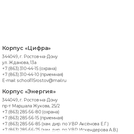
Корпус «Цифра»
344049, г. Ростов-на-Дону
ул. Жданова, 13а
+7 (863) 310-44-15
(охрана)
+7 (863) 310-44-10
(приемная)
E-mail:
school115rostov@mail.ru
Корпус «Энергия»
344049, г. Ростов-на-Дону
пр-т Маршала Жукова, 25/2
+7 (863) 285-56-80
(охрана)
+7 (863) 285-56-15
(приемная)
+7 (863) 285-56-85
(зам. дир. по УВР Аксёнова Е.Г.)
+7 (863) 285-56-75
(зам. дир. по УВР Искендерова А.В.)