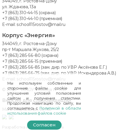
344049, г. Ростов-на-Дону
ул. Жданова, 13а
+7 (863) 310-44-15
(охрана)
+7 (863) 310-44-10
(приемная)
E-mail:
school115rostov@mail.ru
Корпус «Энергия»
344049, г. Ростов-на-Дону
пр-т Маршала Жукова, 25/2
+7 (863) 285-56-80
(охрана)
+7 (863) 285-56-15
(приемная)
+7 (863) 285-56-85
(зам. дир. по УВР Аксёнова Е.Г.)
+7 (863) 285-56-75
(зам. дир. по УВР Искендерова А.В.)
E-mail:
school115rostov@mail.ru
Мы используем собственные и
сторонние файлы cookie для
© 2025 МАОУ «Школа № 115»
улучшения условий пользования
сайтом и получения статистики.
Версия для слабовидящих
Продолжая навигацию по сайту, вы
соглашаетесь с
Политикой в области
Мы в социальных сетях:
использования файлов cookie
Согласен
Разработка и поддержка сайта