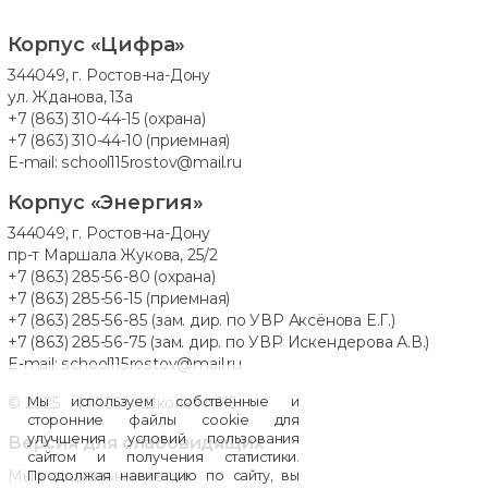
Корпус «Цифра»
344049, г. Ростов-на-Дону
ул. Жданова, 13а
+7 (863) 310-44-15
(охрана)
+7 (863) 310-44-10
(приемная)
E-mail:
school115rostov@mail.ru
Корпус «Энергия»
344049, г. Ростов-на-Дону
пр-т Маршала Жукова, 25/2
+7 (863) 285-56-80
(охрана)
+7 (863) 285-56-15
(приемная)
+7 (863) 285-56-85
(зам. дир. по УВР Аксёнова Е.Г.)
+7 (863) 285-56-75
(зам. дир. по УВР Искендерова А.В.)
E-mail:
school115rostov@mail.ru
© 2025 МАОУ «Школа № 115»
Мы используем собственные и
сторонние файлы cookie для
улучшения условий пользования
Версия для слабовидящих
сайтом и получения статистики.
Мы в социальных сетях:
Продолжая навигацию по сайту, вы