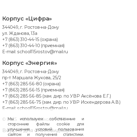
Корпус «Цифра»
344049, г. Ростов-на-Дону
ул. Жданова, 13а
+7 (863) 310-44-15
(охрана)
+7 (863) 310-44-10
(приемная)
E-mail:
school115rostov@mail.ru
Корпус «Энергия»
344049, г. Ростов-на-Дону
пр-т Маршала Жукова, 25/2
+7 (863) 285-56-80
(охрана)
+7 (863) 285-56-15
(приемная)
+7 (863) 285-56-85
(зам. дир. по УВР Аксёнова Е.Г.)
+7 (863) 285-56-75
(зам. дир. по УВР Искендерова А.В.)
E-mail:
school115rostov@mail.ru
© 2025 МАОУ «Школа № 115»
Мы используем собственные и
сторонние файлы cookie для
улучшения условий пользования
Версия для слабовидящих
сайтом и получения статистики.