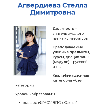
Агвердиева Стелла
Димитровна
Должность
–
учитель русского
языка и литературы
Преподаваемые
учебные предметы,
курсы, дисциплины
(модули)
– русский
язык
Квалификационная
категория
– без
категории
Уровень образования
:
высшее (ФГАОУ ВПО «Южный