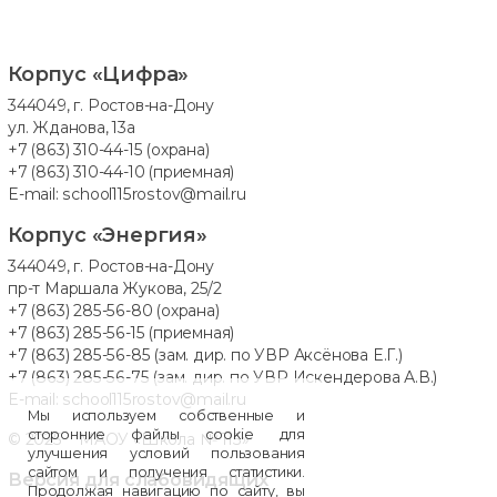
Корпус «Цифра»
344049, г. Ростов-на-Дону
ул. Жданова, 13а
+7 (863) 310-44-15
(охрана)
+7 (863) 310-44-10
(приемная)
E-mail:
school115rostov@mail.ru
Корпус «Энергия»
344049, г. Ростов-на-Дону
пр-т Маршала Жукова, 25/2
+7 (863) 285-56-80
(охрана)
+7 (863) 285-56-15
(приемная)
+7 (863) 285-56-85
(зам. дир. по УВР Аксёнова Е.Г.)
+7 (863) 285-56-75
(зам. дир. по УВР Искендерова А.В.)
E-mail:
school115rostov@mail.ru
Мы используем собственные и
сторонние файлы cookie для
© 2025 МАОУ «Школа № 115»
улучшения условий пользования
сайтом и получения статистики.
Версия для слабовидящих
Продолжая навигацию по сайту, вы