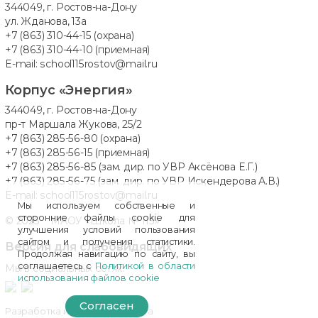
344049, г. Ростов-на-Дону
ул. Жданова, 13а
+7 (863) 310-44-15
(охрана)
+7 (863) 310-44-10
(приемная)
E-mail:
school115rostov@mail.ru
Корпус «Энергия»
344049, г. Ростов-на-Дону
пр-т Маршала Жукова, 25/2
+7 (863) 285-56-80
(охрана)
+7 (863) 285-56-15
(приемная)
+7 (863) 285-56-85
(зам. дир. по УВР Аксёнова Е.Г.)
+7 (863) 285-56-75
(зам. дир. по УВР Искендерова А.В.)
E-mail:
school115rostov@mail.ru
Мы используем собственные и
сторонние файлы cookie для
© 2025 МАОУ «Школа № 115»
улучшения условий пользования
сайтом и получения статистики.
Версия для слабовидящих
Продолжая навигацию по сайту, вы
соглашаетесь с
Политикой в области
Мы в социальных сетях:
использования файлов cookie
Согласен
Разработка и поддержка сайта