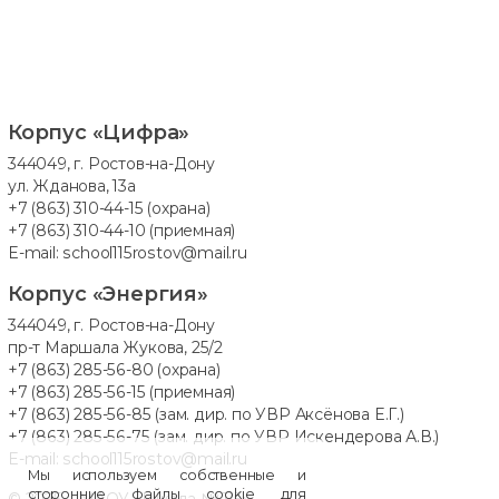
Корпус «Цифра»
344049, г. Ростов-на-Дону
ул. Жданова, 13а
+7 (863) 310-44-15
(охрана)
+7 (863) 310-44-10
(приемная)
E-mail:
school115rostov@mail.ru
Корпус «Энергия»
344049, г. Ростов-на-Дону
пр-т Маршала Жукова, 25/2
+7 (863) 285-56-80
(охрана)
+7 (863) 285-56-15
(приемная)
+7 (863) 285-56-85
(зам. дир. по УВР Аксёнова Е.Г.)
+7 (863) 285-56-75
(зам. дир. по УВР Искендерова А.В.)
E-mail:
school115rostov@mail.ru
Мы используем собственные и
сторонние файлы cookie для