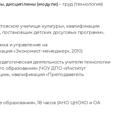
ы, дисциплины (модули)
– труд (технология)
товское училище культуры», квалификация
а, постановщик детских досуговых программ»,
ика и управление на
кация «Экономист-менеджер», 2010)
едагогическая деятельность учителя технологии
его образования» (ЧОУ ДПО «Институт
ии», квалификация «Преподаватель
 образования», 18 часов (АНО ЦНОКО и ОА