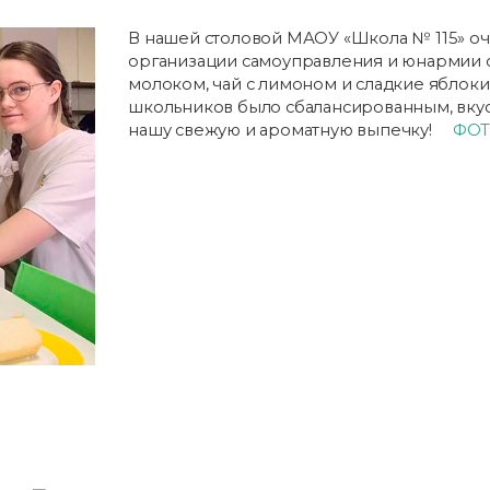
В нашей столовой МАОУ «Школа № 115» оч
организации самоуправления и юнармии 
молоком, чай с лимоном и сладкие яблоки
школьников было сбалансированным, вкус
нашу свежую и ароматную выпечку!
ФО